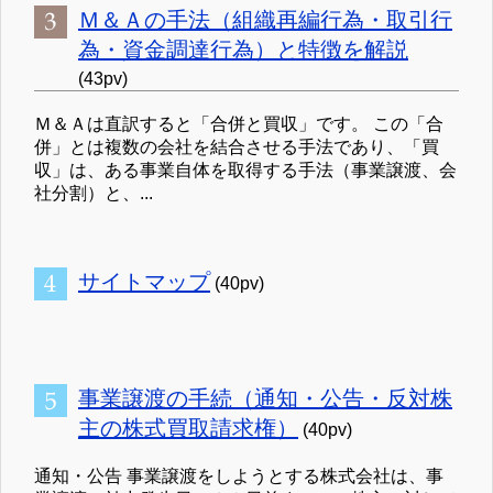
Ｍ＆Ａの手法（組織再編行為・取引行
為・資金調達行為）と特徴を解説
(43pv)
Ｍ＆Ａは直訳すると「合併と買収」です。 この「合
併」とは複数の会社を結合させる手法であり、「買
収」は、ある事業自体を取得する手法（事業譲渡、会
社分割）と、...
サイトマップ
(40pv)
事業譲渡の手続（通知・公告・反対株
主の株式買取請求権）
(40pv)
通知・公告 事業譲渡をしようとする株式会社は、事