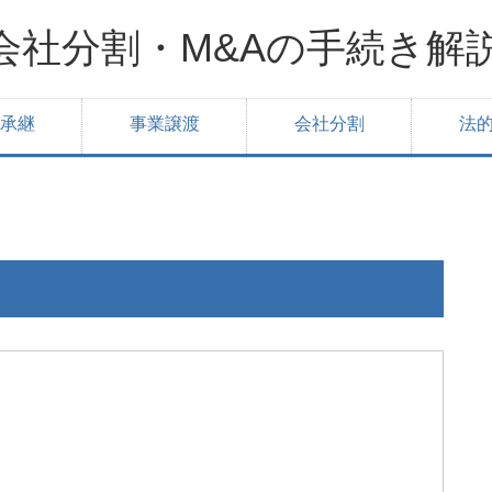
会社分割・M&Aの手続き解
承継
事業譲渡
会社分割
法