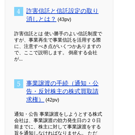
詐害信託と信託設定の取り
消しとは？
(43pv)
詐害信託とは 使い勝手のよい信託制度で
すが、事業再生で事業信託を活用する際
に、注意すべき点がいくつかありますの
で、ここで説明します。 倒産する会社
が...
事業譲渡の手続（通知・公
告・反対株主の株式買取請
求権）
(42pv)
通知・公告 事業譲渡をしようとする株式
会社は、事業譲渡の効力発生日の２０日
前までに、株主に対して事業譲渡をする
旨を通知しなければなりません。 ただ