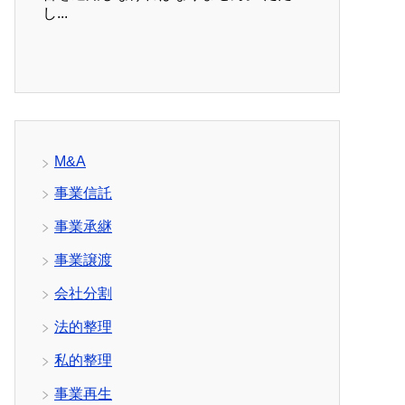
し...
M&A
事業信託
事業承継
事業譲渡
会社分割
法的整理
私的整理
事業再生