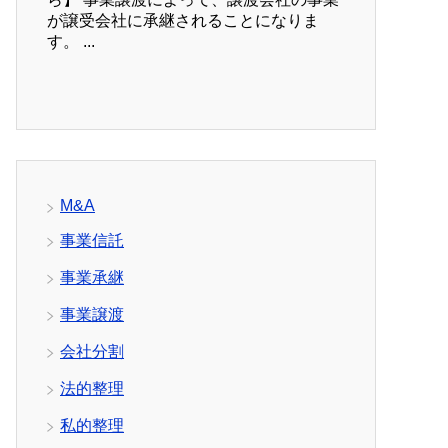
が譲受会社に承継されることになりま
す。 ...
M&A
事業信託
事業承継
事業譲渡
会社分割
法的整理
私的整理