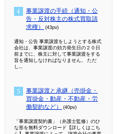
事業譲渡の手続（通知・公
告・反対株主の株式買取請
求権）
(43pv)
通知・公告 事業譲渡をしようとする株式
会社は、事業譲渡の効力発生日の２０日
前までに、株主に対して事業譲渡をする
旨を通知しなければなりません。 ただ
し...
事業譲渡と承継（売掛金・
買掛金・動産・不動産・労
働契約など）
(40pv)
「事業譲渡契約書」（弁護士監修）のひ
な形を無料ダウンロード【詳しくはこち
ら】 事業譲渡によって、譲渡会社の事業