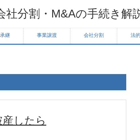
会社分割・M&Aの手続き解
承継
事業譲渡
会社分割
法
破産したら