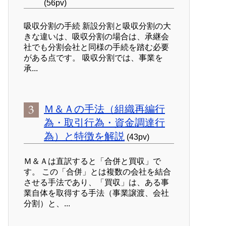
(56pv)
吸収分割の手続 新設分割と吸収分割の大
きな違いは、吸収分割の場合は、承継会
社でも分割会社と同様の手続を踏む必要
がある点です。 吸収分割では、事業を
承...
Ｍ＆Ａの手法（組織再編行
為・取引行為・資金調達行
為）と特徴を解説
(43pv)
Ｍ＆Ａは直訳すると「合併と買収」で
す。 この「合併」とは複数の会社を結合
させる手法であり、「買収」は、ある事
業自体を取得する手法（事業譲渡、会社
分割）と、...