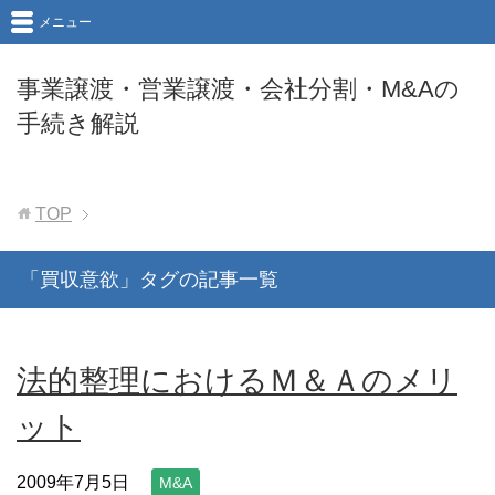
メニュー
事業譲渡・営業譲渡・会社分割・M&Aの
手続き解説
TOP
「買収意欲」タグの記事一覧
法的整理におけるＭ＆Ａのメリ
ット
2009年7月5日
M&A