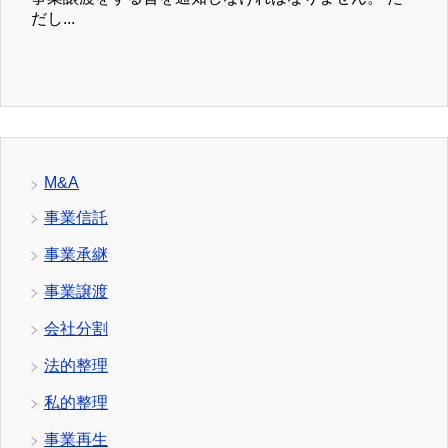
だし...
M&A
事業信託
事業承継
事業譲渡
会社分割
法的整理
私的整理
事業再生