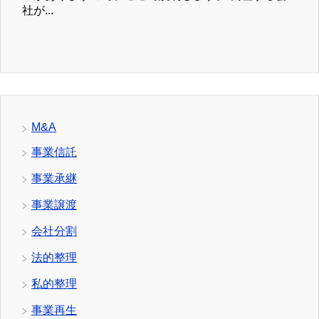
社が...
M&A
事業信託
事業承継
事業譲渡
会社分割
法的整理
私的整理
事業再生