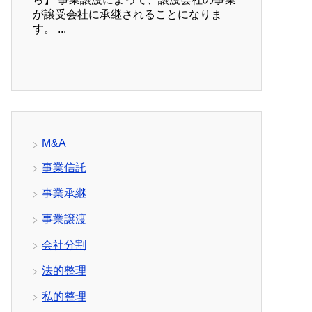
が譲受会社に承継されることになりま
す。 ...
M&A
事業信託
事業承継
事業譲渡
会社分割
法的整理
私的整理