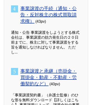
事業譲渡の手続（通知・公
告・反対株主の株式買取請
求権）
(43pv)
通知・公告 事業譲渡をしようとする株式
会社は、事業譲渡の効力発生日の２０日
前までに、株主に対して事業譲渡をする
旨を通知しなければなりません。 ただ
し...
事業譲渡と承継（売掛金・
買掛金・動産・不動産・労
働契約など）
(40pv)
「事業譲渡契約書」（弁護士監修）のひ
な形を無料ダウンロード【詳しくはこち
ら】 事業譲渡によって、譲渡会社の事業