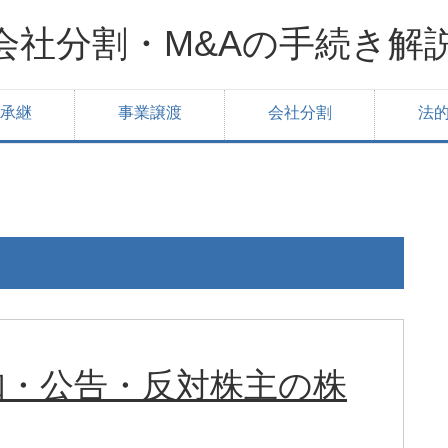
会社分割・M&Aの手続き解
承継
事業譲渡
会社分割
法
知・公告・反対株主の株