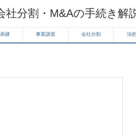
会社分割・M&Aの手続き解
承継
事業譲渡
会社分割
法