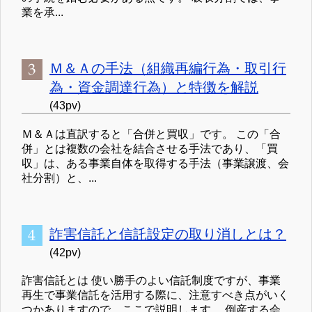
業を承...
Ｍ＆Ａの手法（組織再編行為・取引行
為・資金調達行為）と特徴を解説
(43pv)
Ｍ＆Ａは直訳すると「合併と買収」です。 この「合
併」とは複数の会社を結合させる手法であり、「買
収」は、ある事業自体を取得する手法（事業譲渡、会
社分割）と、...
詐害信託と信託設定の取り消しとは？
(42pv)
詐害信託とは 使い勝手のよい信託制度ですが、事業
再生で事業信託を活用する際に、注意すべき点がいく
つかありますので、ここで説明します。 倒産する会