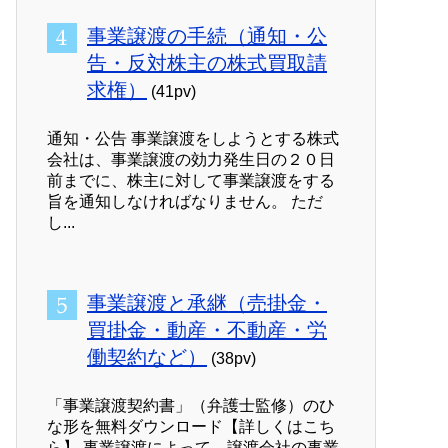
事業譲渡の手続（通知・公
告・反対株主の株式買取請
求権）
(41pv)
通知・公告 事業譲渡をしようとする株式
会社は、事業譲渡の効力発生日の２０日
前までに、株主に対して事業譲渡をする
旨を通知しなければなりません。 ただ
し...
事業譲渡と承継（売掛金・
買掛金・動産・不動産・労
働契約など）
(38pv)
「事業譲渡契約書」（弁護士監修）のひ
な形を無料ダウンロード【詳しくはこち
ら】 事業譲渡によって、譲渡会社の事業