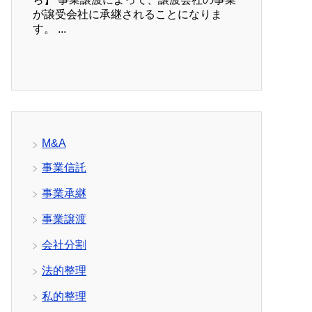
が譲受会社に承継されることになりま
す。 ...
M&A
事業信託
事業承継
事業譲渡
会社分割
法的整理
私的整理