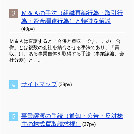
Ｍ＆Ａの手法（組織再編行為・取引行
為・資金調達行為）と特徴を解説
(40pv)
Ｍ＆Ａは直訳すると「合併と買収」です。 この「合
併」とは複数の会社を結合させる手法であり、「買
収」は、ある事業自体を取得する手法（事業譲渡、会
社分割）と、...
サイトマップ
(39pv)
事業譲渡の手続（通知・公告・反対株
主の株式買取請求権）
(37pv)