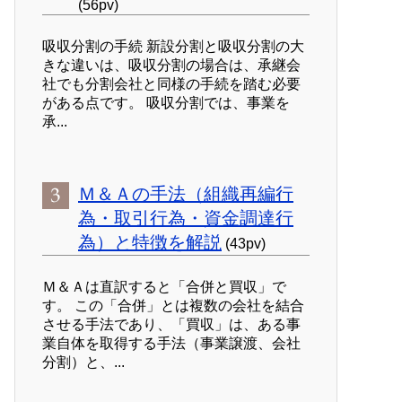
(56pv)
吸収分割の手続 新設分割と吸収分割の大
きな違いは、吸収分割の場合は、承継会
社でも分割会社と同様の手続を踏む必要
がある点です。 吸収分割では、事業を
承...
Ｍ＆Ａの手法（組織再編行
為・取引行為・資金調達行
為）と特徴を解説
(43pv)
Ｍ＆Ａは直訳すると「合併と買収」で
す。 この「合併」とは複数の会社を結合
させる手法であり、「買収」は、ある事
業自体を取得する手法（事業譲渡、会社
分割）と、...