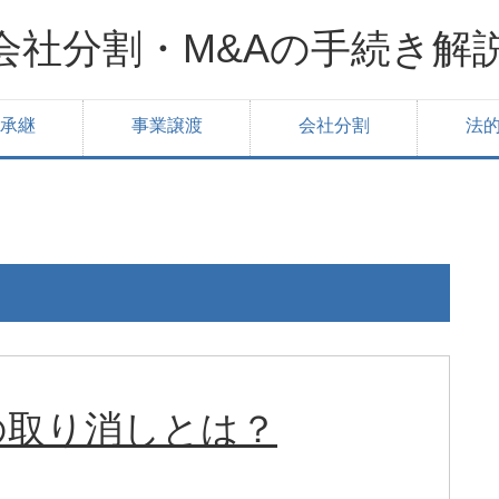
会社分割・M&Aの手続き解
承継
事業譲渡
会社分割
法
の取り消しとは？