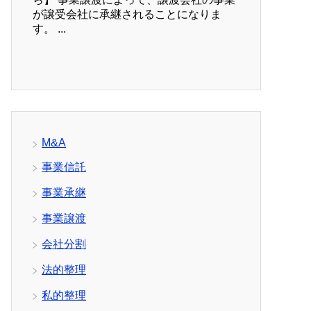
が譲受会社に承継されることになりま
す。 ...
M&A
事業信託
事業承継
事業譲渡
会社分割
法的整理
私的整理