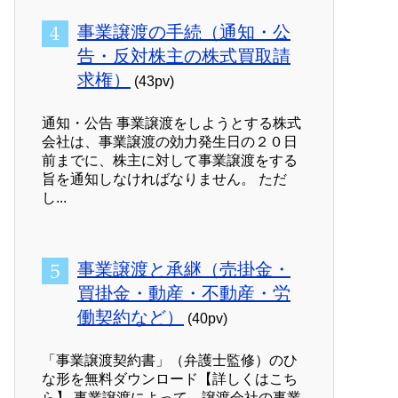
事業譲渡の手続（通知・公
告・反対株主の株式買取請
求権）
(43pv)
通知・公告 事業譲渡をしようとする株式
会社は、事業譲渡の効力発生日の２０日
前までに、株主に対して事業譲渡をする
旨を通知しなければなりません。 ただ
し...
事業譲渡と承継（売掛金・
買掛金・動産・不動産・労
働契約など）
(40pv)
「事業譲渡契約書」（弁護士監修）のひ
な形を無料ダウンロード【詳しくはこち
ら】 事業譲渡によって、譲渡会社の事業