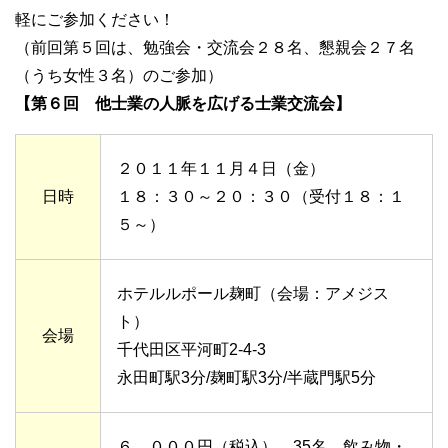
軽にご参加ください！
（前回第５回は、勉強会・交流会２８名、懇親会２７名
（うち女性３名）のご参加）
【第６回 他士業の人脈を広げる士業交流会】
２０１１年１１月４日（金）
日時
１８：３０～２０：３０（受付１８：１
５～）
ホテルルポール麹町（会場：アメジス
ト）
会場
千代田区平河町2-4-3
永田町駅3分/麹町駅3分/半蔵門駅5分
６，０００円（税込） 35名 飲み物・