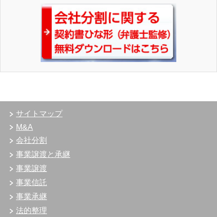
サイトマップ
M&A
会社分割
事業譲渡と承継
事業譲渡
事業信託
事業承継
法的整理